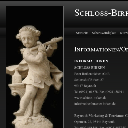
Schloss-Bir
Startseite
Sehenswürdigkeit
Kurzi
Informationen/Ö
INFORMATIONEN
SCHLOSS BIRKEN
Peter Rothenbücher eGbR
Schlosshof Birken 27
95447 Bayreuth
Tel (0921) 61878, Fax (0921) 58911
www.schloss-birken.de
info@rothenbuecher-birken.de
Bayreuth Marketing & Tourismus
Opernstr. 22, 95444 Bayreuth
Tel: (0921)88588, Fax: (0921)885755