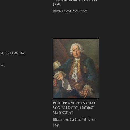
1750.
Roter-Adler-Orden Ritter
at, um 14.00 Uhr
rung
PHILIPP ANDREAS GRAF
VON ELLRODT, 1707�67
MARKGRÄF
Bildnis von Per Krafft d. Ä. um
1763