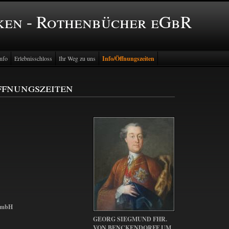
ken - Rothenbücher eGbR
nfo
Erlebnisschloss
Ihr Weg zu uns
Info/Öffnungszeiten
ffnungszeiten
 GmbH
GEORG SIEGMUND FHR.
VON BENCKENDORFF UM